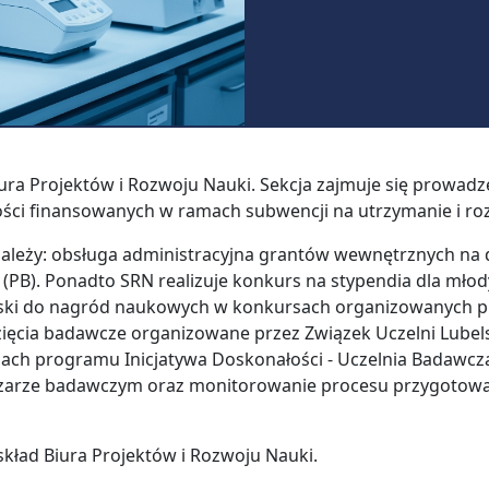
ura Projektów i Rozwoju Nauki. Sekcja zajmuje się prowa
ności finansowanych w ramach subwencji na utrzymanie i r
ależy: obsługa administracyjna grantów wewnętrznych na d
 (PB). Ponadto SRN realizuje konkurs na stypendia dla m
ski do nagród naukowych w konkursach organizowanych prz
zięcia badawcze organizowane przez Związek Uczelni Lubelsk
amach programu Inicjatywa Doskonałości - Uczelnia Badawcz
arze badawczym oraz monitorowanie procesu przygotowania
kład Biura Projektów i Rozwoju Nauki.