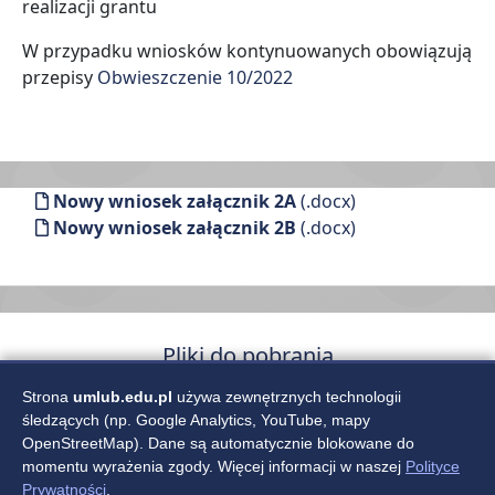
realizacji grantu
W przypadku wniosków kontynuowanych obowiązują
przepisy
Obwieszczenie 10/2022
Nowy wniosek załącznik 2A
(.docx)
Nowy wniosek załącznik 2B
(.docx)
Pliki do pobrania
Wniosek o finansowanie grantu PB
(.docx)
Strona
umlub.edu.pl
używa zewnętrznych technologii
Sprawozdanie z realizacji grantu PB
(.docx)
śledzących (np. Google Analytics, YouTube, mapy
OpenStreetMap). Dane są automatycznie blokowane do
momentu wyrażenia zgody. Więcej informacji w naszej
Polityce
Prywatności
.